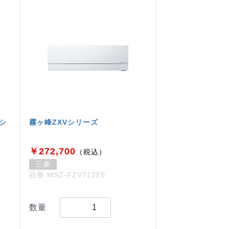
Xシ
霧ヶ峰ZXVシリーズ
￥272,700
（税込）
三菱
品番 MSZ-FZV7122S
数量