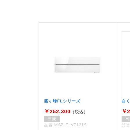
霧ヶ峰FLシリーズ
白く
￥252,300
￥2
（税込）
三菱
日
品番 MSZ-FLV7121S
品番