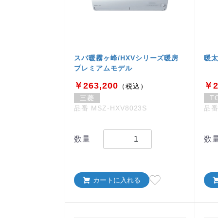
スバ暖霧ヶ峰/HXVシリーズ暖房
暖太
プレミアムモデル
￥263,200
￥2
（税込）
三菱
T
品番 MSZ-HXV8023S
品番
数量
数
カートに入れる