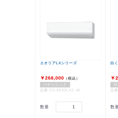
エオリアLXシリーズ
白く
￥268,000
￥2
（税込）
パナソニック
日
品番 CS-403DLX2 -W
品番
数量
数