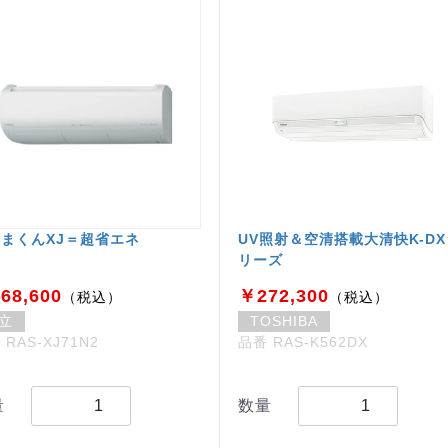
まくんXJ＝超省エネ
UV照射＆空清搭載大清快K-D
リーズ
68,600
￥272,300
（税込）
（税込）
立
TOSHIBA
 RAS-XJ71N2
品番 RAS-K562DX
量
数量