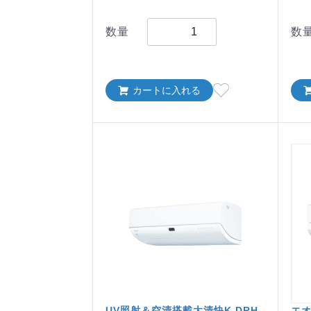
数量
数
カートに入れる
UV照射＆空清搭載大清快K-DRH
エオ