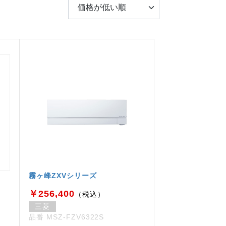
霧ヶ峰ZXVシリーズ
￥256,400
（税込）
三菱
品番 MSZ-FZV6322S