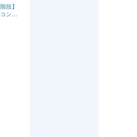
グ階段】
ン...