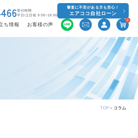
審査に不安がある方も安心！
4466
受付時間
エアココ自社ローン
平日/土日祝 9:00~18:00
0
立ち情報
お客様の声
TOP
＞
コラム