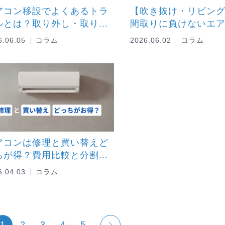
アコン移設でよくあるトラ
【吹き抜け・リビン
ルとは？取り外し・取り...
間取りに負けないエアコ
6.06.05
コラム
2026.06.02
コラム
アコンは修理と買い替えど
ちが得？費用比較と分割...
6.04.03
コラム
1
2
3
4
5
...